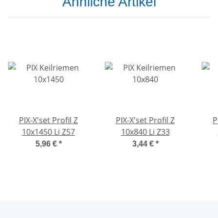
Ähnliche Artikel
PIX-X'set Profil Z
PIX-X'set Profil Z
P
10x1450 Li Z57
10x840 Li Z33
5,96 €
*
3,44 €
*