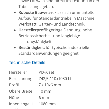
sowie Li/Lw/La sind direkt im Text und in der
Tabelle angegeben.
Robuste Bauweise:
klassisch ummantelter
Aufbau für Standardantriebe in Maschine,
Werkstatt, Garten- und Landtechnik.
Herstellerprofil:
geringe Dehnung, hohe
Betriebssicherheit und langlebige
Leistungsfähigkeit.
Beständigkeit:
für typische industrielle
Standardanwendungen geeignet.
Technische Details
Hersteller
PIX-X'set
Bezeichnung
Z42,5 / 10x1080 Li
Profil
Z / 10x6 mm
Obere Breite
10 mm
Höhe
6 mm
Innenlänge Li
1080 mm