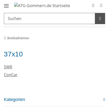
Breitkeilriemen
37x10
SWR
ConCar
Kategorien