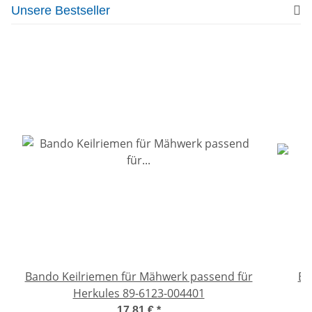
Unsere Bestseller
Bando Keilriemen für Mähwerk passend für
Ba
Herkules 89-6123-004401
17,81 €
*