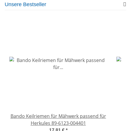
Unsere Bestseller
Bando Keilriemen für Mähwerk passend für
P
Herkules 89-6123-004401
17,81 €
*