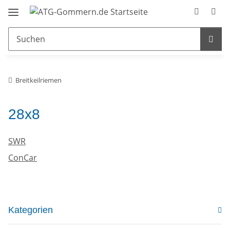
Breitkeilriemen
28x8
SWR
ConCar
Kategorien