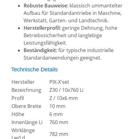
Robuste Bauweise:
klassisch ummantelter
Aufbau für Standardantriebe in Maschine,
Werkstatt, Garten- und Landtechnik.
Herstellerprofil:
geringe Dehnung, hohe
Betriebssicherheit und langlebige
Leistungsfähigkeit.
Beständigkeit:
für typische industrielle
Standardanwendungen geeignet.
Technische Details
Hersteller
PIX-X'set
Bezeichnung
Z30 / 10x760 Li
Profil
Z / 10x6 mm
Obere Breite
10 mm
Höhe
6 mm
Innenlänge Li
760 mm
Wirklänge
782 mm
Lw/Ld