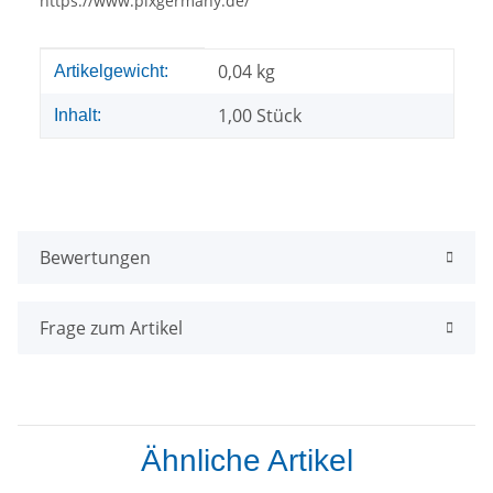
https://www.pixgermany.de/
Produkteigenschaft
Wert
0,04
kg
Artikelgewicht:
1,00 Stück
Inhalt:
Bewertungen
Frage zum Artikel
Ähnliche Artikel