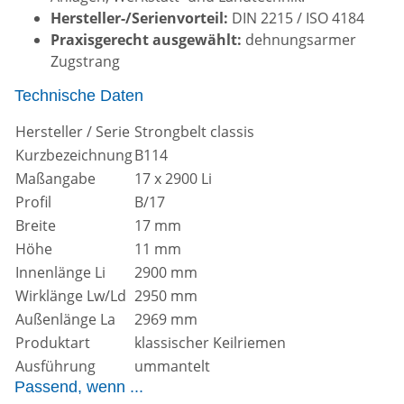
Hersteller-/Serienvorteil:
DIN 2215 / ISO 4184
Praxisgerecht ausgewählt:
dehnungsarmer
Zugstrang
Technische Daten
Hersteller / Serie
Strongbelt classis
Kurzbezeichnung
B114
Maßangabe
17 x 2900 Li
Profil
B/17
Breite
17 mm
Höhe
11 mm
Innenlänge Li
2900 mm
Wirklänge Lw/Ld
2950 mm
Außenlänge La
2969 mm
Produktart
klassischer Keilriemen
Ausführung
ummantelt
Passend, wenn ...