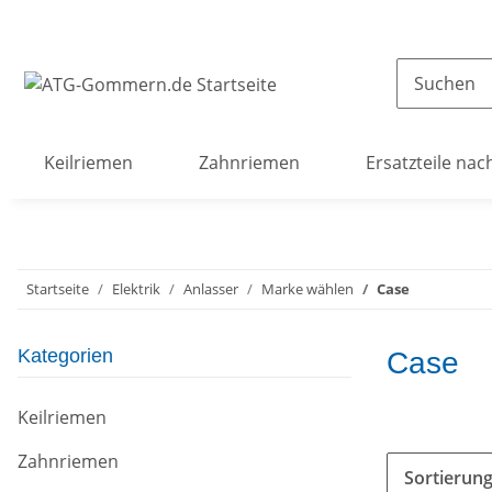
Keilriemen
Zahnriemen
Ersatzteile nac
Startseite
Elektrik
Anlasser
Marke wählen
Case
Kategorien
Case
Keilriemen
Zahnriemen
Sortierun