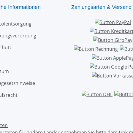
che Informationen
Zahlungsarten & Versand
ltölentsorgung
kungsverordung
chutz
ssum
egesetzhinweise
ufsrecht
ten
eferzeiten für andere Länder entnehmen Sie bitte dem Link 