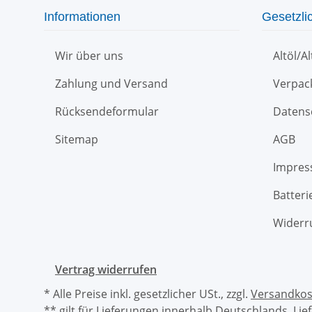
Informationen
Gesetzli
Wir über uns
Altöl/A
Zahlung und Versand
Verpac
Rücksendeformular
Datens
Sitemap
AGB
Impre
Batteri
Widerr
Vertrag widerrufen
* Alle Preise inkl. gesetzlicher USt., zzgl.
Versandkos
** gilt für Lieferungen innerhalb Deutschlands, Li