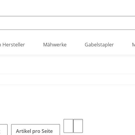
h Hersteller
Mähwerke
Gabelstapler
M
g
Artikel pro Seite