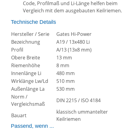
Code, Profilmaß und Li-Länge helfen beim
Vergleich mit dem ausgebauten Keilriemen.
Technische Details
Hersteller / Serie
Gates Hi-Power
Bezeichnung
A19 / 13x480 Li
Profil
A/13 (13x8 mm)
Obere Breite
13 mm
Riemenhöhe
8 mm
Innenlänge Li
480 mm
Wirklänge Lw/Ld
510 mm
Außenlänge La
530 mm
Norm /
DIN 2215 / ISO 4184
Vergleichsmaß
klassisch ummantelter
Bauart
Keilriemen
Passend, wenn ...