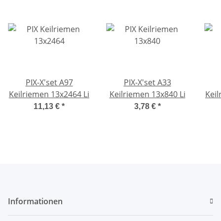
PIX-X'set A97
PIX-X'set A33
Keilriemen 13x2464 Li
Keilriemen 13x840 Li
Keil
11,13 €
*
3,78 €
*
Informationen