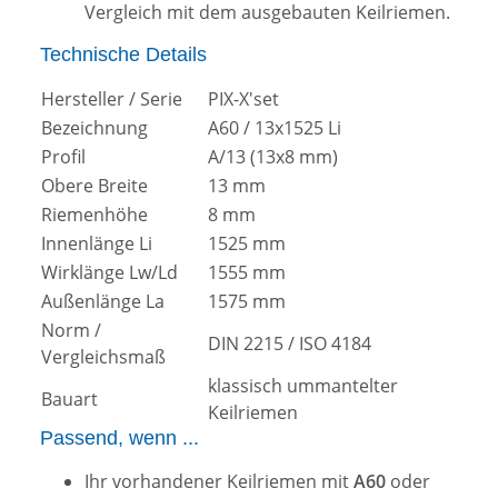
Vergleich mit dem ausgebauten Keilriemen.
Technische Details
Hersteller / Serie
PIX-X'set
Bezeichnung
A60 / 13x1525 Li
Profil
A/13 (13x8 mm)
Obere Breite
13 mm
Riemenhöhe
8 mm
Innenlänge Li
1525 mm
Wirklänge Lw/Ld
1555 mm
Außenlänge La
1575 mm
Norm /
DIN 2215 / ISO 4184
Vergleichsmaß
klassisch ummantelter
Bauart
Keilriemen
Passend, wenn ...
Ihr vorhandener Keilriemen mit
A60
oder