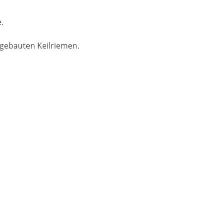
.
sgebauten Keilriemen.