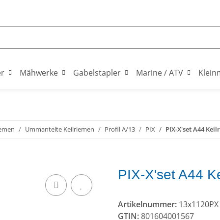
er
Mähwerke
Gabelstapler
Marine / ATV
Klein
iemen
Ummantelte Keilriemen
Profil A/13
PIX
PIX-X'set A44 Keil
PIX-X'set A44 K
Artikelnummer:
13x1120PX
GTIN:
801604001567