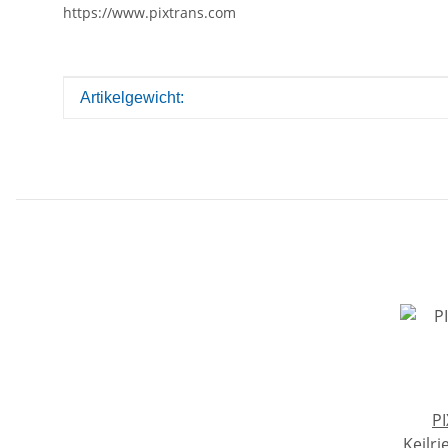
https://www.pixtrans.com
Produkteigenschaft
Wert
Artikelgewicht:
PI
Keilr