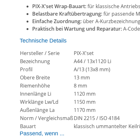
PIX-X'set Wrap-Bauart:
für klassische Antrie
Belastbare Kraftübertragung:
für passende Ma
Einfache Zuordnung:
über A-Kurzbezeichnung,
Praktisch bei Wartung und Reparatur:
A-Code,
Technische Details
Hersteller / Serie
PIX-X'set
Bezeichnung
A44 / 13x1120 Li
Profil
A/13 (13x8 mm)
Obere Breite
13 mm
Riemenhöhe
8 mm
Innenlänge Li
1120 mm
Wirklänge Lw/Ld
1150 mm
Außenlänge La
1170 mm
Norm / Vergleichsmaß
DIN 2215 / ISO 4184
Bauart
klassisch ummantelter Keil
Passend, wenn ...