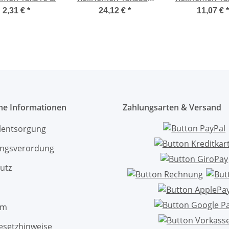
Li
Li
2,31 €
*
24,12 €
*
11,07 €
*
che Informationen
Zahlungsarten & Versand
ölentsorgung
ngsverordung
utz
um
esetzhinweise