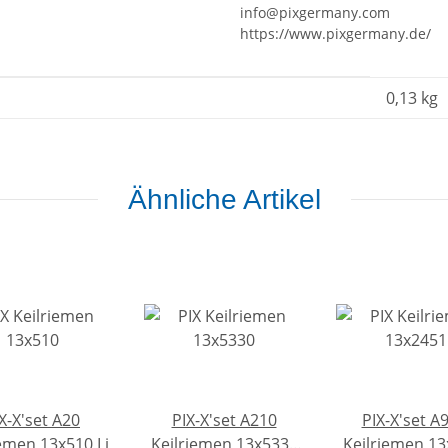
info@pixgermany.com
https://www.pixgermany.de/
0,13
kg
Ähnliche Artikel
X-X'set A20
PIX-X'set A210
PIX-X'set A
iemen 13x510 Li
Keilriemen 13x5330
Keilriemen 1