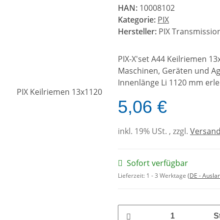
HAN:
10008102
Kategorie:
PIX
Hersteller:
PIX Transmission
PIX-X'set A44 Keilriemen 1
Maschinen, Geräten und Agg
Innenlänge Li 1120 mm erle
5,06 €
inkl. 19% USt. , zzgl.
Versan
Sofort verfügbar
Lieferzeit:
1 - 3 Werktage
(DE - Ausla
S