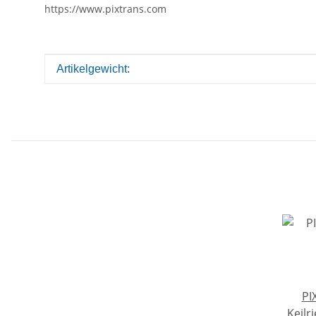
https://www.pixtrans.com
Produkteigenschaft
Wert
Artikelgewicht:
PI
Keilr