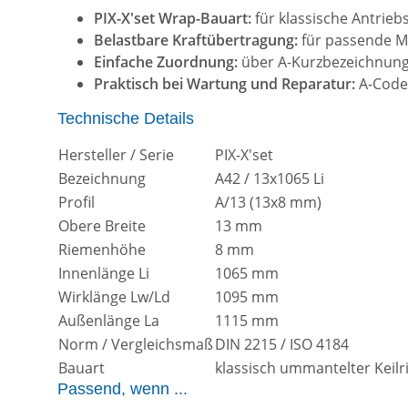
PIX-X'set Wrap-Bauart:
für klassische Antrie
Belastbare Kraftübertragung:
für passende Ma
Einfache Zuordnung:
über A-Kurzbezeichnung,
Praktisch bei Wartung und Reparatur:
A-Code,
Technische Details
Hersteller / Serie
PIX-X'set
Bezeichnung
A42 / 13x1065 Li
Profil
A/13 (13x8 mm)
Obere Breite
13 mm
Riemenhöhe
8 mm
Innenlänge Li
1065 mm
Wirklänge Lw/Ld
1095 mm
Außenlänge La
1115 mm
Norm / Vergleichsmaß
DIN 2215 / ISO 4184
Bauart
klassisch ummantelter Keil
Passend, wenn ...