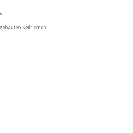
.
sgebauten Keilriemen.