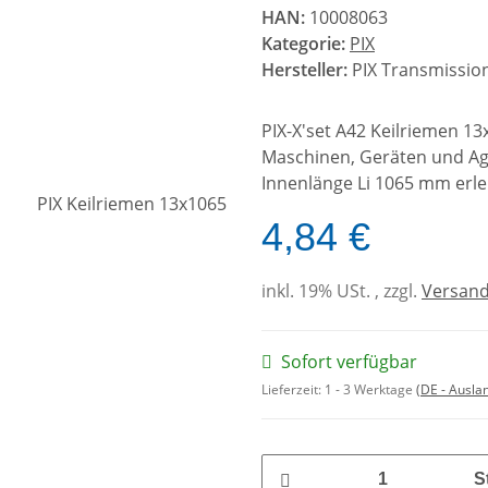
HAN:
10008063
Kategorie:
PIX
Hersteller:
PIX Transmission
PIX-X'set A42 Keilriemen 1
Maschinen, Geräten und Agg
Innenlänge Li 1065 mm erle
4,84 €
inkl. 19% USt. , zzgl.
Versan
Sofort verfügbar
Lieferzeit:
1 - 3 Werktage
(DE - Ausla
S