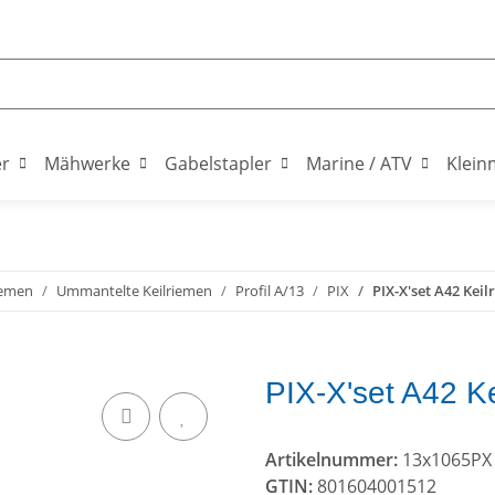
er
Mähwerke
Gabelstapler
Marine / ATV
Klein
iemen
Ummantelte Keilriemen
Profil A/13
PIX
PIX-X'set A42 Keil
PIX-X'set A42 K
Artikelnummer:
13x1065PX
GTIN:
801604001512