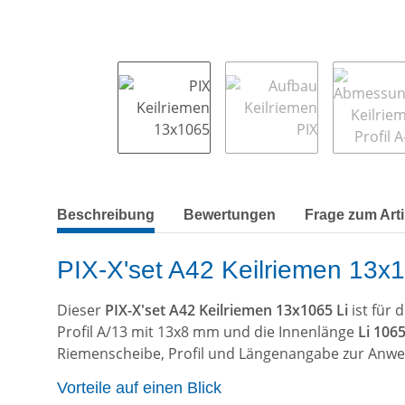
weitere Registerkarten anzeigen
Beschreibung
Bewertungen
Frage zum Arti
PIX-X'set A42 Keilriemen 13x10
Dieser
PIX-X'set A42 Keilriemen 13x1065 Li
ist für
Profil A/13 mit 13x8 mm und die Innenlänge
Li 10
Riemenscheibe, Profil und Längenangabe zur Anw
Vorteile auf einen Blick