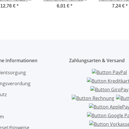
Li
Li
Li
12,76 €
*
6,01 €
*
7,24 €
*
che Informationen
Zahlungsarten & Versand
ölentsorgung
ngsverordung
utz
um
esetzhinweise