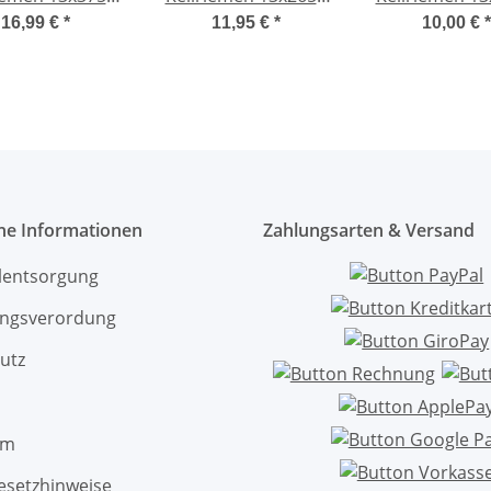
Li
Li
Li
16,99 €
*
11,95 €
*
10,00 €
*
che Informationen
Zahlungsarten & Versand
ölentsorgung
ngsverordung
utz
um
esetzhinweise