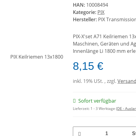
HAN:
10008494
Kategorie:
PIX
Hersteller:
PIX Transmission
PIX-X'set A71 Keilriemen 1
Maschinen, Geräten und Agg
Innenlänge Li 1800 mm erle
8,15 €
inkl. 19% USt. , zzgl.
Versan
Sofort verfügbar
Lieferzeit:
1 - 3 Werktage
(DE - Ausla
S