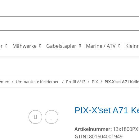
er
Mähwerke
Gabelstapler
Marine / ATV
Klein
iemen
Ummantelte Keilriemen
Profil A/13
PIX
PIX-X'set A71 Keil
PIX-X'set A71 K
Artikelnummer:
13x1800PX
GTIN:
801604001949