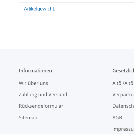
Produkteigenschaft
Wert
Artikelgewicht:
Informationen
Gesetzli
Wir über uns
Altöl/Alt
Zahlung und Versand
Verpacku
Rücksendeformular
Datensch
Sitemap
AGB
Impress