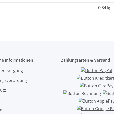
0,34
kg
che Informationen
Zahlungsarten & Versand
ölentsorgung
ngsverordung
utz
um