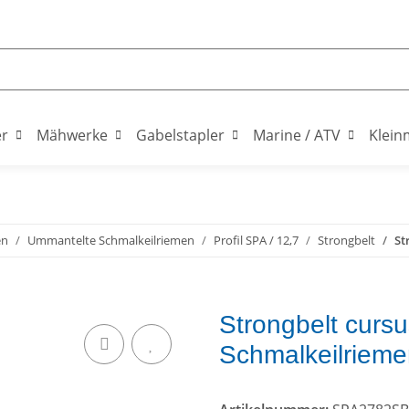
er
Mähwerke
Gabelstapler
Marine / ATV
Klein
en
Ummantelte Schmalkeilriemen
Profil SPA / 12,7
Strongbelt
St
Strongbelt curs
Schmalkeilrieme