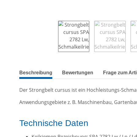
weitere Registerkarten anzeigen
Beschreibung
Bewertungen
Frage zum Arti
Der Strongbelt cursus ist ein Hochleistungs-Sch
Anwendungsgebiete z. B. Maschinenbau, Gartenba
Technische Daten
Keilriemen Bezeichnung: SPA 2782 Lw / Lp / L