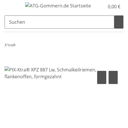
0,00 €
X'tra®