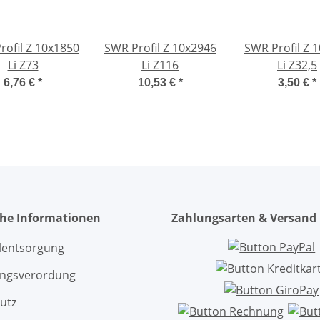
rofil Z 10x1850
SWR Profil Z 10x2946
SWR Profil Z 
Li Z73
Li Z116
Li Z32,5
6,76 €
*
10,53 €
*
3,50 €
*
che Informationen
Zahlungsarten & Versand
ölentsorgung
ngsverordung
utz