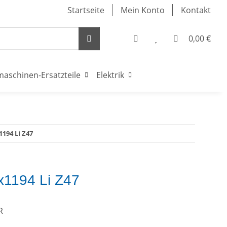
Startseite
Mein Konto
Kontakt
0,00 €
maschinen-Ersatzteile
Elektrik
1194 Li Z47
x1194 Li Z47
R