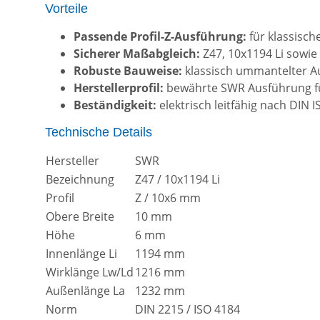
Vorteile
Passende Profil-Z-Ausführung:
für klassisch
Sicherer Maßabgleich:
Z47, 10x1194 Li sowie 
Robuste Bauweise:
klassisch ummantelter Au
Herstellerprofil:
bewährte SWR Ausführung für
Beständigkeit:
elektrisch leitfähig nach DIN
Technische Details
Hersteller
SWR
Bezeichnung
Z47 / 10x1194 Li
Profil
Z / 10x6 mm
Obere Breite
10 mm
Höhe
6 mm
Innenlänge Li
1194 mm
Wirklänge Lw/Ld
1216 mm
Außenlänge La
1232 mm
Norm
DIN 2215 / ISO 4184