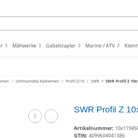
er
Mähwerke
Gabelstapler
Marine / ATV
Klein
iemen
Ummantelte Keilriemen
Profil Z/10
SWR
SWR Profil Z 10x
SWR Profil Z 10
Artikelnummer:
10x1194S
GTIN:
4099604041386