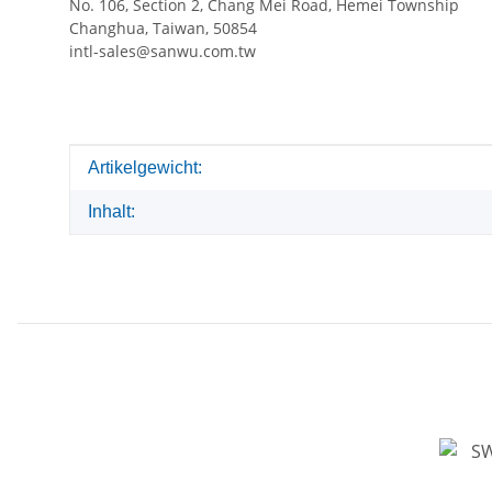
No. 106, Section 2, Chang Mei Road, Hemei Township
Changhua, Taiwan, 50854
intl-sales@sanwu.com.tw
Produkteigenschaft
Wert
Artikelgewicht:
Inhalt: