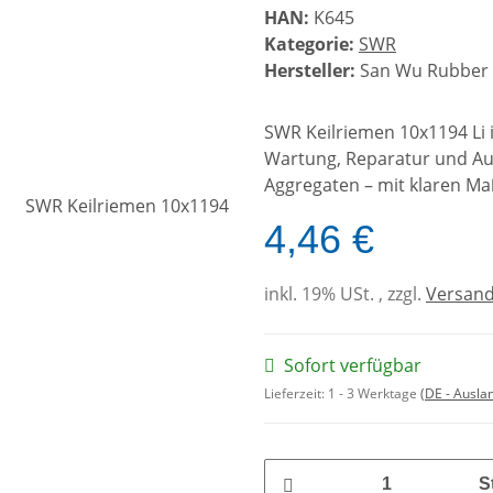
HAN:
K645
Kategorie:
SWR
Hersteller:
San Wu Rubber M
SWR Keilriemen 10x1194 Li 
Wartung, Reparatur und A
Aggregaten – mit klaren Ma
4,46 €
inkl. 19% USt. , zzgl.
Versan
Sofort verfügbar
Lieferzeit:
1 - 3 Werktage
(DE - Ausla
S