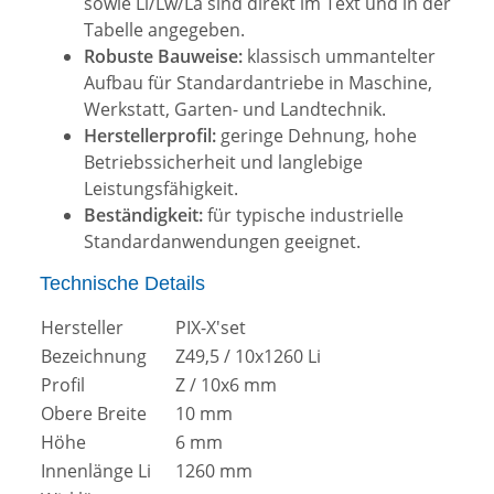
sowie Li/Lw/La sind direkt im Text und in der
Tabelle angegeben.
Robuste Bauweise:
klassisch ummantelter
Aufbau für Standardantriebe in Maschine,
Werkstatt, Garten- und Landtechnik.
Herstellerprofil:
geringe Dehnung, hohe
Betriebssicherheit und langlebige
Leistungsfähigkeit.
Beständigkeit:
für typische industrielle
Standardanwendungen geeignet.
Technische Details
Hersteller
PIX-X'set
Bezeichnung
Z49,5 / 10x1260 Li
Profil
Z / 10x6 mm
Obere Breite
10 mm
Höhe
6 mm
Innenlänge Li
1260 mm