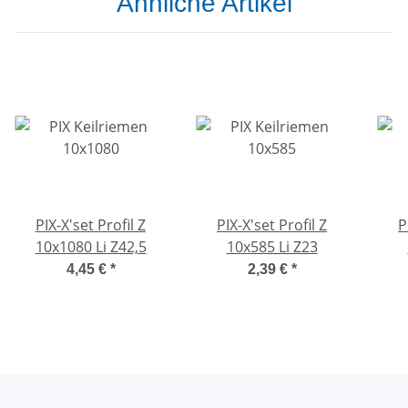
Ähnliche Artikel
PIX-X'set Profil Z
PIX-X'set Profil Z
P
10x1080 Li Z42,5
10x585 Li Z23
4,45 €
*
2,39 €
*