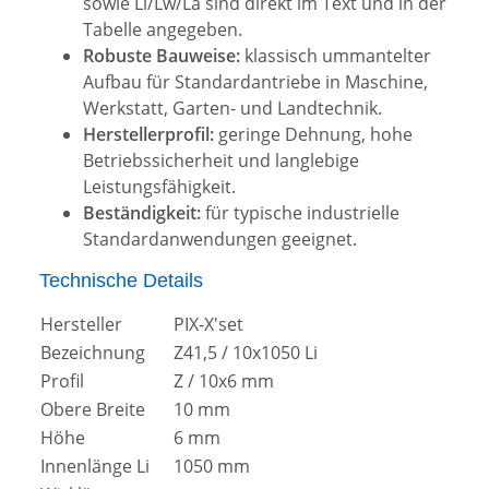
sowie Li/Lw/La sind direkt im Text und in der
Tabelle angegeben.
Robuste Bauweise:
klassisch ummantelter
Aufbau für Standardantriebe in Maschine,
Werkstatt, Garten- und Landtechnik.
Herstellerprofil:
geringe Dehnung, hohe
Betriebssicherheit und langlebige
Leistungsfähigkeit.
Beständigkeit:
für typische industrielle
Standardanwendungen geeignet.
Technische Details
Hersteller
PIX-X'set
Bezeichnung
Z41,5 / 10x1050 Li
Profil
Z / 10x6 mm
Obere Breite
10 mm
Höhe
6 mm
Innenlänge Li
1050 mm