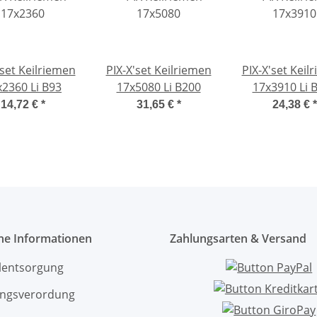
'set Keilriemen
PIX-X'set Keilriemen
PIX-X'set Keil
x2360 Li B93
17x5080 Li B200
17x3910 Li 
14,72 €
*
31,65 €
*
24,38 €
*
che Informationen
Zahlungsarten & Versand
ölentsorgung
ngsverordung