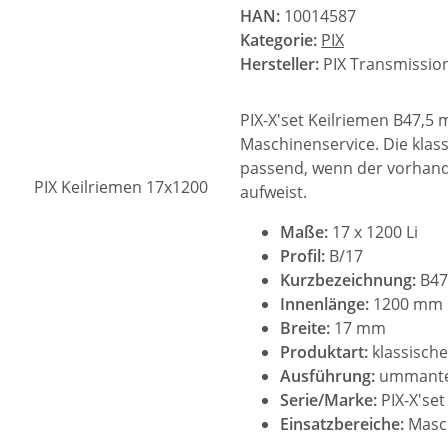
HAN:
10014587
Kategorie:
PIX
Hersteller:
PIX Transmission
PIX-X'set Keilriemen B47,5 
Maschinenservice. Die klass
passend, wenn der vorhand
aufweist.
Maße:
17 x 1200 Li
Profil:
B/17
Kurzbezeichnung:
B47
Innenlänge:
1200 mm
Breite:
17 mm
Produktart:
klassische
Ausführung:
ummante
Serie/Marke:
PIX-X'set
Einsatzbereiche:
Masch