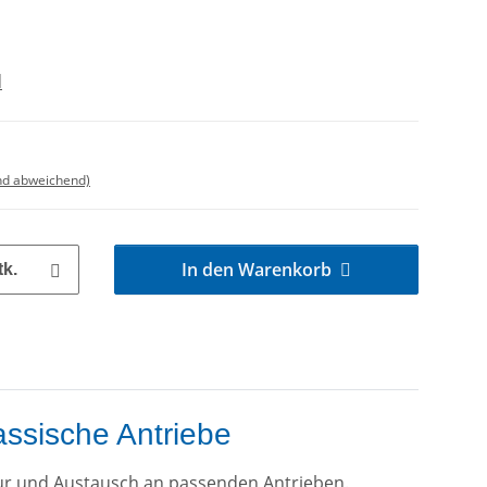
d
nd abweichend)
In den Warenkorb
tk.
assische Antriebe
tur und Austausch an passenden Antrieben.