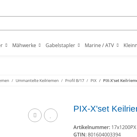
er
Mähwerke
Gabelstapler
Marine / ATV
Klein
iemen
Ummantelte Keilriemen
Profil B/17
PIX
PIX-X'set Keilriem
PIX-X'set Keilr
Artikelnummer:
17x1200PX
GTIN:
801604003394