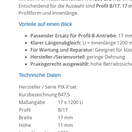
Entscheidend für die Auswahl sind
Profil B/17
,
17 m
Profilform und Innenlänge.
Vorteile auf einen Blick
Passender Ersatz für Profil-B-Antriebe:
17 mm 
Klarer Längenabgleich:
Li = Innenlänge 1200
Für Wartung und Reparatur:
Geeignet für kla
Hersteller-/Serienvorteil:
geringe Dehnung
Praxisgerecht ausgewählt:
hohe Betriebssiche
Technische Daten
Hersteller / Serie
PIX-X'set
Kurzbezeichnung
B47,5
Maßangabe
17 x 1200 Li
Profil
B/17
Breite
17 mm
Höhe
11 mm