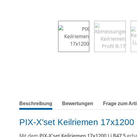
weitere Registerkarten anzeigen
Beschreibung
Bewertungen
Frage zum Arti
PIX-X'set Keilriemen 17x1200 L
Mit dem
PIX-X'set Keilriemen 17x1200 Li B47,5
erha