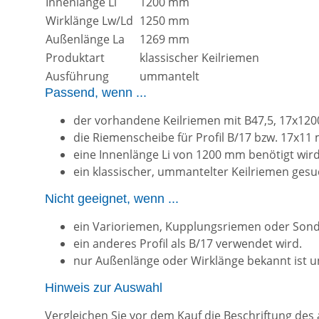
Innenlänge Li
1200 mm
Wirklänge Lw/Ld
1250 mm
Außenlänge La
1269 mm
Produktart
klassischer Keilriemen
Ausführung
ummantelt
Passend, wenn ...
der vorhandene Keilriemen mit B47,5, 17x1200
die Riemenscheibe für Profil B/17 bzw. 17x11 
eine Innenlänge Li von 1200 mm benötigt wird
ein klassischer, ummantelter Keilriemen gesu
Nicht geeignet, wenn ...
ein Varioriemen, Kupplungsriemen oder Sond
ein anderes Profil als B/17 verwendet wird.
nur Außenlänge oder Wirklänge bekannt ist 
Hinweis zur Auswahl
Vergleichen Sie vor dem Kauf die Beschriftung des 