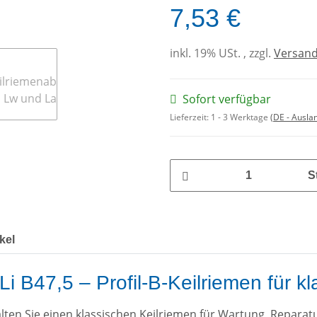
7,53 €
inkl. 19% USt. , zzgl.
Versan
Sofort verfügbar
Lieferzeit:
1 - 3 Werktage
(DE - Ausla
S
kel
i B47,5 – Profil-B-Keilriemen für kl
lten Sie einen klassischen Keilriemen für Wartung, Repara