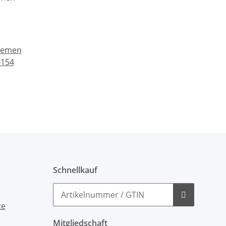
riemen
B154
Schnellkauf
Mitgliedschaft