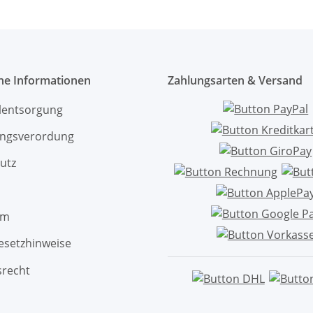
che Informationen
Zahlungsarten & Versand
ölentsorgung
ngsverordung
utz
um
esetzhinweise
srecht