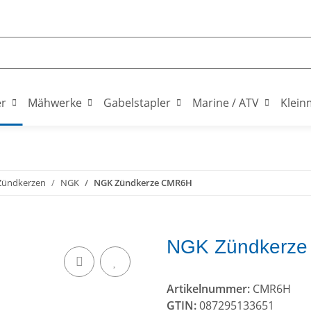
er
Mähwerke
Gabelstapler
Marine / ATV
Klein
Zündkerzen
NGK
NGK Zündkerze CMR6H
NGK Zündkerz
Artikelnummer:
CMR6H
GTIN:
087295133651