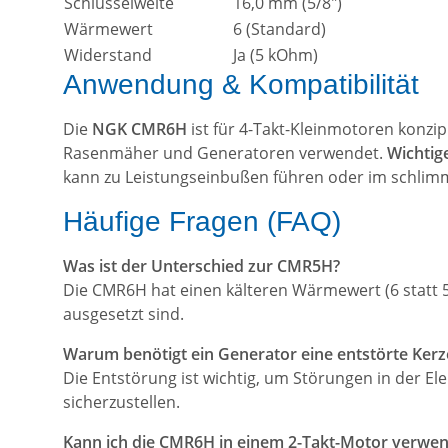
Schlüsselweite
16,0 mm (5/8")
Wärmewert
6 (Standard)
Widerstand
Ja (5 kOhm)
Anwendung & Kompatibilität
Die
NGK CMR6H
ist für 4-Takt-Kleinmotoren konzip
Rasenmäher und Generatoren verwendet.
Wichtig
kann zu Leistungseinbußen führen oder im schlim
Häufige Fragen (FAQ)
Was ist der Unterschied zur CMR5H?
Die CMR6H hat einen kälteren Wärmewert (6 statt 5).
ausgesetzt sind.
Warum benötigt ein Generator eine entstörte Kerze
Die Entstörung ist wichtig, um Störungen in der El
sicherzustellen.
Kann ich die CMR6H in einem 2-Takt-Motor verwe