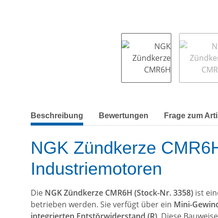
weitere Registerkarten anzeigen
Beschreibung
Bewertungen
Frage zum Arti
NGK Zündkerze CMR6H – 
Industriemotoren
Die
NGK Zündkerze CMR6H (Stock-Nr. 3358)
ist ei
betrieben werden. Sie verfügt über ein
Mini-Gewin
integrierten Entstörwiderstand (R)
. Diese Bauweise