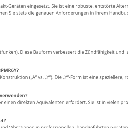
Takt-Geräten eingesetzt. Sie ist eine robuste, entstörte Alt
hen Sie stets die genauen Anforderungen in Ihrem Handbuc
itfunken). Diese Bauform verbessert die Zündfähigkeit und 
 BPMR6Y?
nstruktion („A“ vs. „Y“). Die „Y“-Form ist eine speziellere,
e verwenden?
 einen direkten Äquivalenten erfordert. Sie ist in vielen pr
et?
 und Vibrationen in professionellen, handgeführten Geräten 