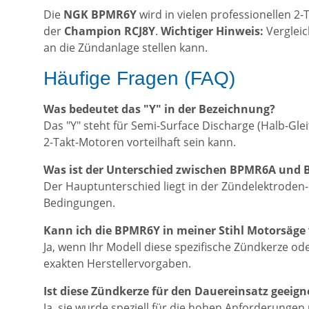
Die
NGK BPMR6Y
wird in vielen professionellen 2-
der
Champion RCJ8Y
.
Wichtiger Hinweis:
Vergleic
an die Zündanlage stellen kann.
Häufige Fragen (FAQ)
Was bedeutet das "Y" in der Bezeichnung?
Das "Y" steht für Semi-Surface Discharge (Halb-Gle
2-Takt-Motoren vorteilhaft sein kann.
Was ist der Unterschied zwischen BPMR6A und
Der Hauptunterschied liegt in der Zündelektroden-Ko
Bedingungen.
Kann ich die BPMR6Y in meiner Stihl Motorsäg
Ja, wenn Ihr Modell diese spezifische Zündkerze oder
exakten Herstellervorgaben.
Ist diese Zündkerze für den Dauereinsatz geeign
Ja, sie wurde speziell für die hohen Anforderungen