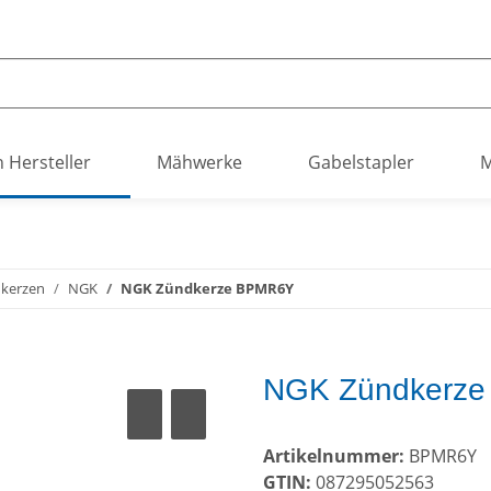
h Hersteller
Mähwerke
Gabelstapler
M
kerzen
NGK
NGK Zündkerze BPMR6Y
NGK Zündkerz
Artikelnummer:
BPMR6Y
GTIN:
087295052563