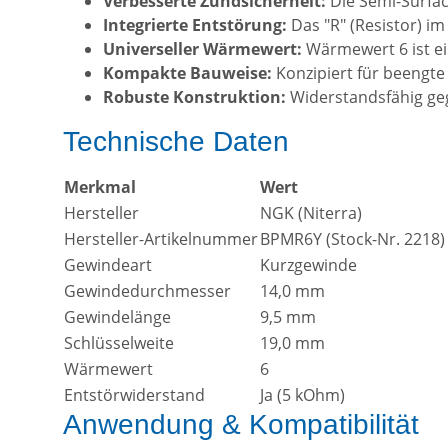
Verbesserte Zündsicherheit:
Die Semi-Surfac
Integrierte Entstörung:
Das "R" (Resistor) i
Universeller Wärmewert:
Wärmewert 6 ist ei
Kompakte Bauweise:
Konzipiert für beengte
Robuste Konstruktion:
Widerstandsfähig geg
Technische Daten
Merkmal
Wert
Hersteller
NGK (Niterra)
Hersteller-Artikelnummer
BPMR6Y (Stock-Nr. 2218)
Gewindeart
Kurzgewinde
Gewindedurchmesser
14,0 mm
Gewindelänge
9,5 mm
Schlüsselweite
19,0 mm
Wärmewert
6
Entstörwiderstand
Ja (5 kOhm)
Anwendung & Kompatibilität