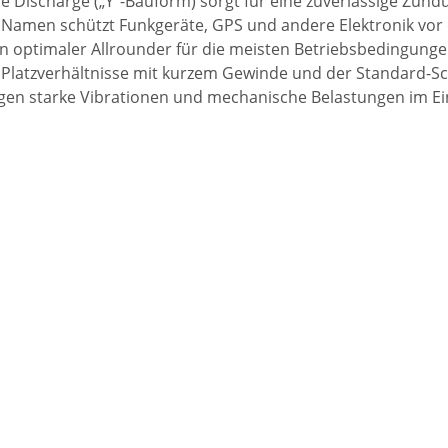
e Discharge („Y“-Bauform) sorgt für eine zuverlässige Zün
m Namen schützt Funkgeräte, GPS und andere Elektronik vo
n optimaler Allrounder für die meisten Betriebsbedingunge
 Platzverhältnisse mit kurzem Gewinde und der Standard-S
en starke Vibrationen und mechanische Belastungen im Ei