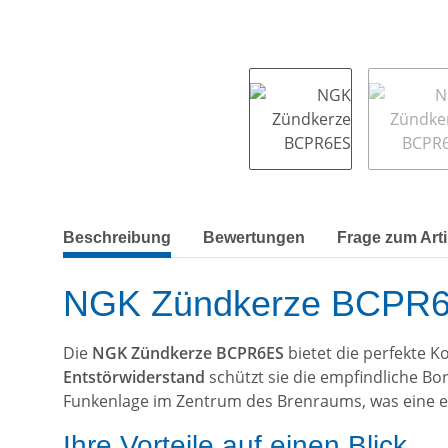
weitere Registerkarten anzeigen
Beschreibung
Bewertungen
Frage zum Arti
NGK Zündkerze BCPR6ES
Die
NGK Zündkerze BCPR6ES
bietet die perfekte 
Entstörwiderstand
schützt sie die empfindliche B
Funkenlage im Zentrum des Brenraums, was eine ef
Ihre Vorteile auf einen Blick