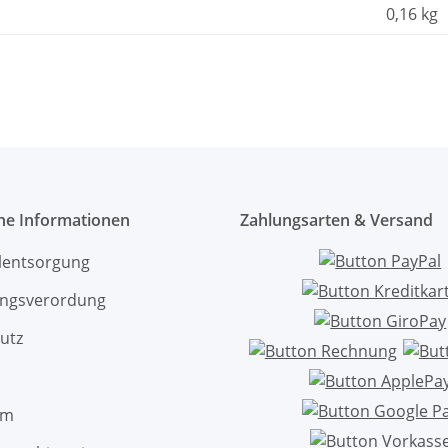
0,16
kg
che Informationen
Zahlungsarten & Versand
ölentsorgung
ngsverordung
utz
um