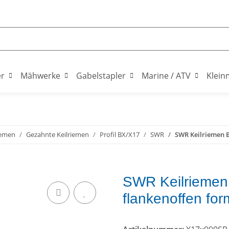
er
Mähwerke
Gabelstapler
Marine / ATV
Klein
iemen
Gezahnte Keilriemen
Profil BX/X17
SWR
SWR Keilriemen B
SWR Keilriemen 
flankenoffen fo