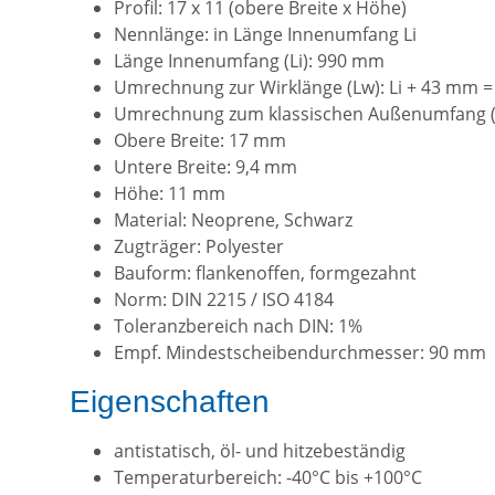
Profil: 17 x 11 (obere Breite x Höhe)
Nennlänge: in Länge Innenumfang Li
Länge Innenumfang (Li): 990 mm
Umrechnung zur Wirklänge (Lw): Li + 43 mm 
Umrechnung zum klassischen Außenumfang (L
Obere Breite: 17 mm
Untere Breite: 9,4 mm
Höhe: 11 mm
Material: Neoprene, Schwarz
Zugträger: Polyester
Bauform: flankenoffen, formgezahnt
Norm: DIN 2215 / ISO 4184
Toleranzbereich nach DIN: 1%
Empf. Mindestscheibendurchmesser: 90 mm
Eigenschaften
antistatisch, öl- und hitzebeständig
Temperaturbereich: -40°C bis +100°C