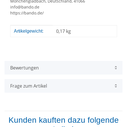
Mönchengladbach, Deutschland, 41066
info@bando.de
https://bando.de/
Produkteigenschaft
Wert
0,17
kg
Artikelgewicht:
Bewertungen
Frage zum Artikel
Kunden kauften dazu folgende