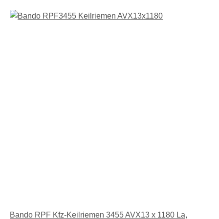
Bando RPF Kfz-Keilriemen 3455 AVX13 x 1180 La,