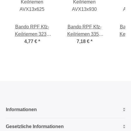
Bando RPF Kfz-
Bando RPF Kfz-
Band
Keilriemen 3237
Keilriemen 3357
Keilr
AVX13 x 625 La,
4,77 €
*
AVX13 x 930 La,
7,18 €
*
AVX13
flankenoffen,
flankenoffen,
fla
formgezahnt
formgezahnt
for
Informationen
Gesetzliche Informationen