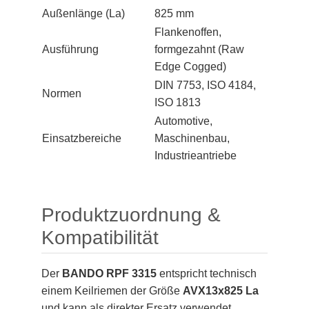
Außenlänge (La)
825 mm
Flankenoffen,
Ausführung
formgezahnt (Raw
Edge Cogged)
DIN 7753, ISO 4184,
Normen
ISO 1813
Automotive,
Einsatzbereiche
Maschinenbau,
Industrieantriebe
Produktzuordnung &
Kompatibilität
Der
BANDO RPF 3315
entspricht technisch
einem Keilriemen der Größe
AVX13x825 La
und kann als direkter Ersatz verwendet