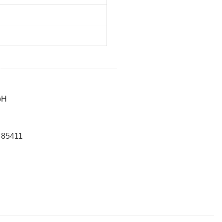
bH
 85411