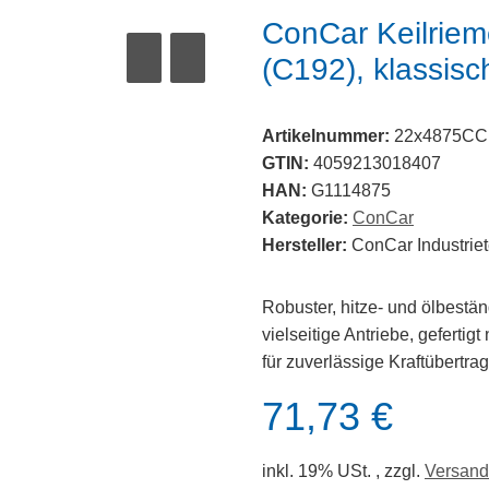
ConCar Keilriem
(C192), klassisc
Artikelnummer:
22x4875CC
GTIN:
4059213018407
HAN:
G1114875
Kategorie:
ConCar
Hersteller:
ConCar Industri
Robuster, hitze- und ölbestän
vielseitige Antriebe, gefertigt
für zuverlässige Kraftübertra
71,73 €
inkl. 19% USt. , zzgl.
Versand