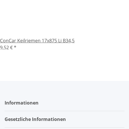
ConCar Keilriemen 17x875 Li B34,5
9,52 €
*
Informationen
Gesetzliche Informationen