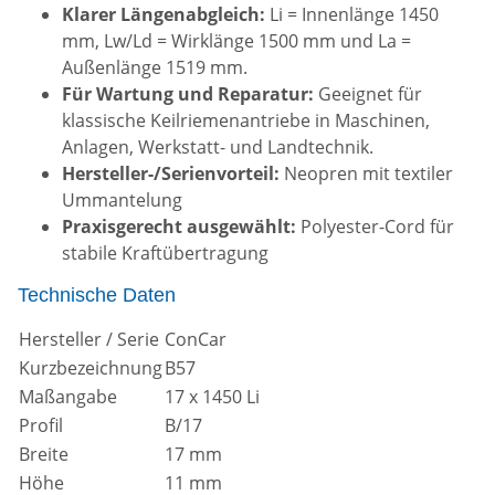
Klarer Längenabgleich:
Li = Innenlänge 1450
mm, Lw/Ld = Wirklänge 1500 mm und La =
Außenlänge 1519 mm.
Für Wartung und Reparatur:
Geeignet für
klassische Keilriemenantriebe in Maschinen,
Anlagen, Werkstatt- und Landtechnik.
Hersteller-/Serienvorteil:
Neopren mit textiler
Ummantelung
Praxisgerecht ausgewählt:
Polyester-Cord für
stabile Kraftübertragung
Technische Daten
Hersteller / Serie
ConCar
Kurzbezeichnung
B57
Maßangabe
17 x 1450 Li
Profil
B/17
Breite
17 mm
Höhe
11 mm