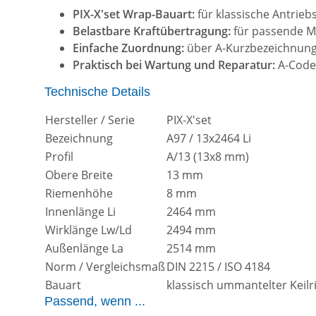
PIX-X'set Wrap-Bauart:
für klassische Antrie
Belastbare Kraftübertragung:
für passende Ma
Einfache Zuordnung:
über A-Kurzbezeichnung,
Praktisch bei Wartung und Reparatur:
A-Code,
Technische Details
Hersteller / Serie
PIX-X'set
Bezeichnung
A97 / 13x2464 Li
Profil
A/13 (13x8 mm)
Obere Breite
13 mm
Riemenhöhe
8 mm
Innenlänge Li
2464 mm
Wirklänge Lw/Ld
2494 mm
Außenlänge La
2514 mm
Norm / Vergleichsmaß
DIN 2215 / ISO 4184
Bauart
klassisch ummantelter Keil
Passend, wenn ...