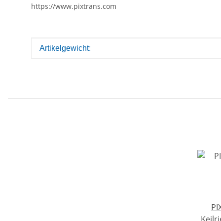
https://www.pixtrans.com
Produkteigenschaft
Wert
Artikelgewicht:
PI
Keilr