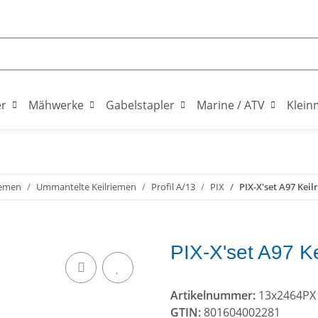
er
Mähwerke
Gabelstapler
Marine / ATV
Klein
iemen
Ummantelte Keilriemen
Profil A/13
PIX
PIX-X'set A97 Keil
PIX-X'set A97 K
Artikelnummer:
13x2464PX
GTIN:
801604002281