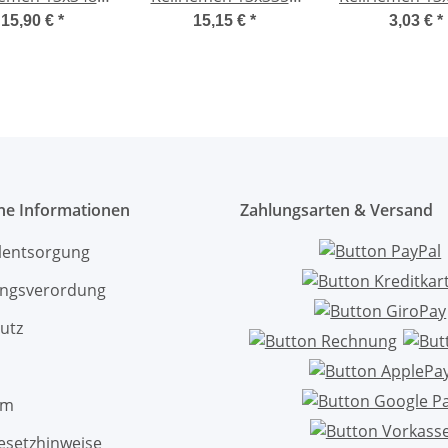
Li
Li
15,90 €
*
15,15 €
*
3,03 €
*
che Informationen
Zahlungsarten & Versand
ölentsorgung
ngsverordung
utz
um
esetzhinweise