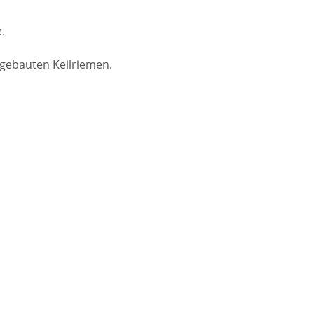
.
sgebauten Keilriemen.