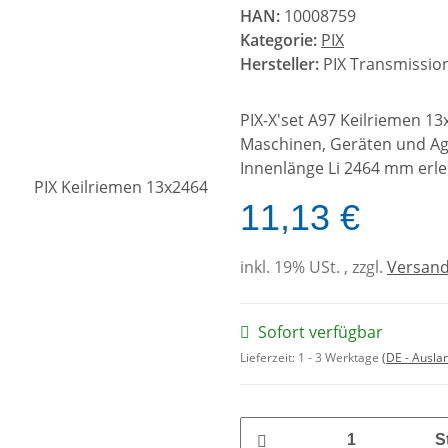
HAN:
10008759
Kategorie:
PIX
Hersteller:
PIX Transmission
PIX-X'set A97 Keilriemen 1
Maschinen, Geräten und Agg
Innenlänge Li 2464 mm erle
11,13 €
inkl. 19% USt. , zzgl.
Versan
Sofort verfügbar
Lieferzeit:
1 - 3 Werktage
(DE - Ausla
S