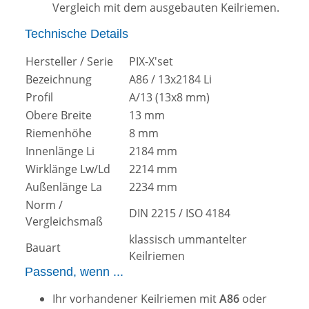
Vergleich mit dem ausgebauten Keilriemen.
Technische Details
Hersteller / Serie
PIX-X'set
Bezeichnung
A86 / 13x2184 Li
Profil
A/13 (13x8 mm)
Obere Breite
13 mm
Riemenhöhe
8 mm
Innenlänge Li
2184 mm
Wirklänge Lw/Ld
2214 mm
Außenlänge La
2234 mm
Norm /
DIN 2215 / ISO 4184
Vergleichsmaß
klassisch ummantelter
Bauart
Keilriemen
Passend, wenn ...
Ihr vorhandener Keilriemen mit
A86
oder