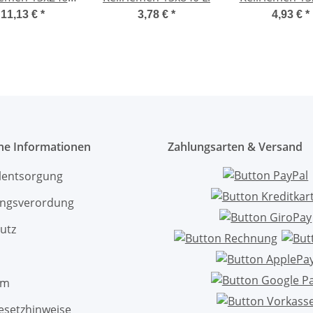
Li
Li
11,13 €
*
3,78 €
*
4,93 €
*
che Informationen
Zahlungsarten & Versand
ölentsorgung
ngsverordung
utz
um
esetzhinweise