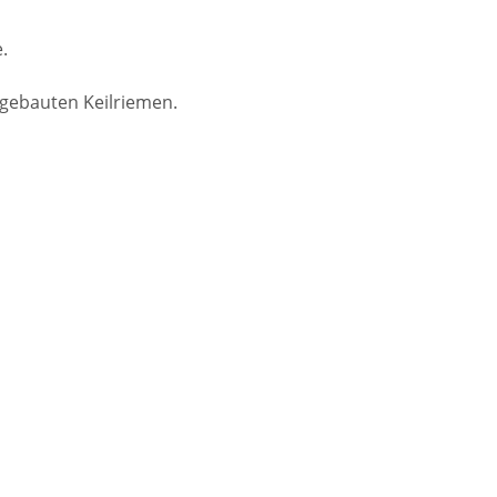
.
sgebauten Keilriemen.