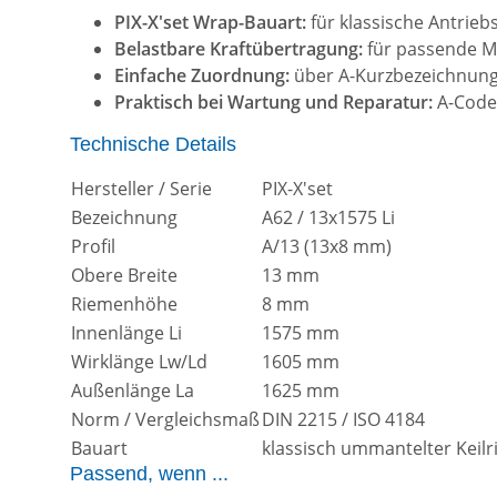
PIX-X'set Wrap-Bauart:
für klassische Antrie
Belastbare Kraftübertragung:
für passende Ma
Einfache Zuordnung:
über A-Kurzbezeichnung,
Praktisch bei Wartung und Reparatur:
A-Code,
Technische Details
Hersteller / Serie
PIX-X'set
Bezeichnung
A62 / 13x1575 Li
Profil
A/13 (13x8 mm)
Obere Breite
13 mm
Riemenhöhe
8 mm
Innenlänge Li
1575 mm
Wirklänge Lw/Ld
1605 mm
Außenlänge La
1625 mm
Norm / Vergleichsmaß
DIN 2215 / ISO 4184
Bauart
klassisch ummantelter Keil
Passend, wenn ...