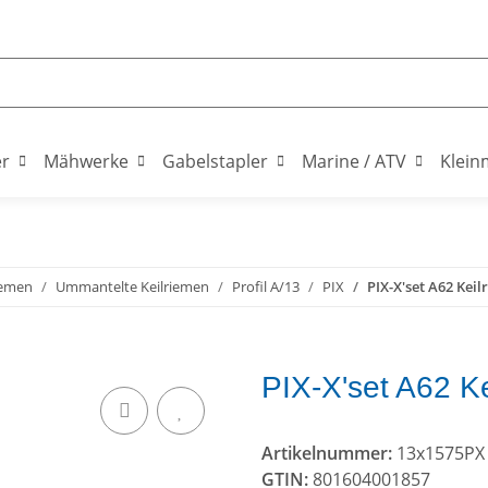
er
Mähwerke
Gabelstapler
Marine / ATV
Klein
iemen
Ummantelte Keilriemen
Profil A/13
PIX
PIX-X'set A62 Keil
PIX-X'set A62 K
Artikelnummer:
13x1575PX
GTIN:
801604001857