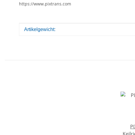
https://www.pixtrans.com
Produkteigenschaft
Wert
Artikelgewicht:
PI
Keilr