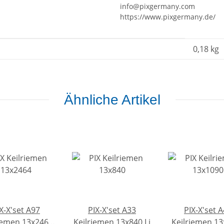
info@pixgermany.com
https://www.pixgermany.de/
0,18
kg
Ähnliche Artikel
X-X'set A97
PIX-X'set A33
PIX-X'set 
iemen 13x2464
Keilriemen 13x840 Li
Keilriemen 1