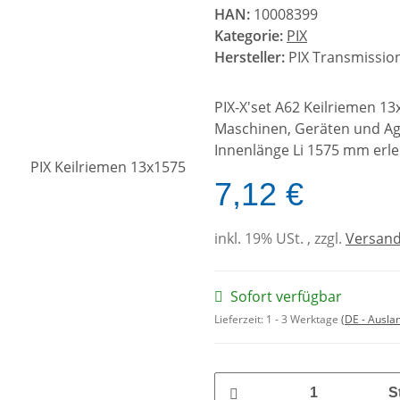
HAN:
10008399
Kategorie:
PIX
Hersteller:
PIX Transmission
PIX-X'set A62 Keilriemen 1
Maschinen, Geräten und Agg
Innenlänge Li 1575 mm erle
7,12 €
inkl. 19% USt. , zzgl.
Versan
Sofort verfügbar
Lieferzeit:
1 - 3 Werktage
(DE - Ausla
S