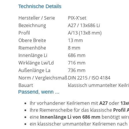
Technische Details
Hersteller / Serie
PIX-X'set
Bezeichnung
A27 / 13x686 Li
Profil
A/13 (13x8 mm)
Obere Breite
13 mm
Riemenhöhe
8 mm
Innenlänge Li
686 mm
Wirklänge Lw/Ld
716 mm
Außenlänge La
736 mm
Norm / Vergleichsmaß
DIN 2215 / ISO 4184
Bauart
klassisch ummantelter Keil
Passend, wenn ...
Ihr vorhandener Keilriemen mit
A27
oder
13x
Ihre Riemenscheibe für das klassische
Profil
eine
Innenlänge Li von 686 mm
benötigt wir
ein klassischer ummantelter Keilriemen nach