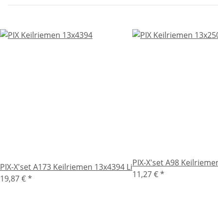
PIX-X'set A98 Keilrieme
PIX-X'set A173 Keilriemen 13x4394 Li
11,27 €
*
19,87 €
*