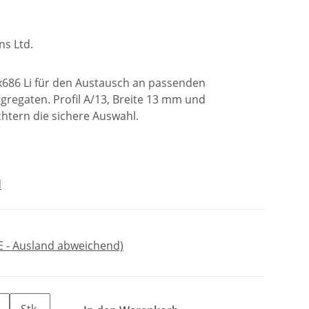
ns Ltd.
3x686 Li für den Austausch an passenden
regaten. Profil A/13, Breite 13 mm und
chtern die sichere Auswahl.
d
E - Ausland abweichend)
Stk.