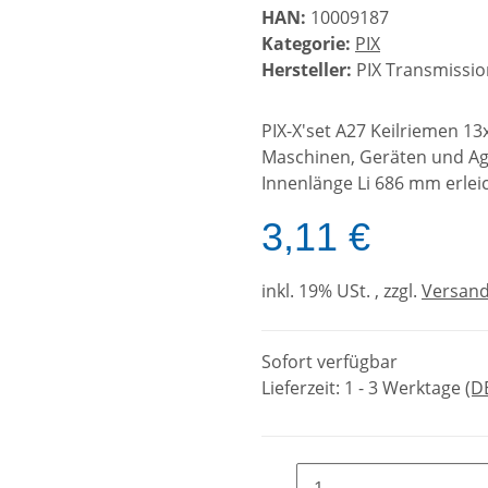
HAN:
10009187
Kategorie:
PIX
Hersteller:
PIX Transmissio
PIX-X'set A27 Keilriemen 1
Maschinen, Geräten und Agg
Innenlänge Li 686 mm erlei
3,11 €
inkl. 19% USt. , zzgl.
Versan
Sofort verfügbar
Lieferzeit:
1 - 3 Werktage
(D