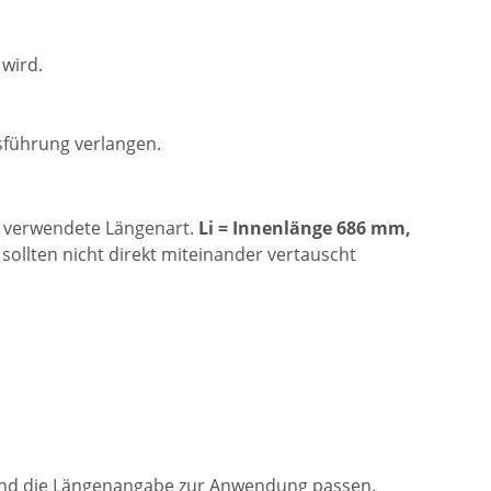
wird.
führung verlangen.
ie verwendete Längenart.
Li = Innenlänge 686 mm,
ollten nicht direkt miteinander vertauscht
13 und die Längenangabe zur Anwendung passen.