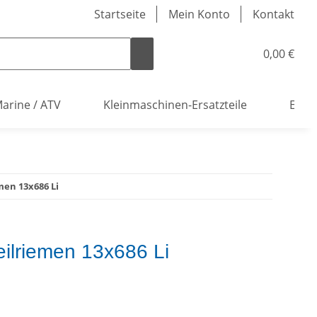
Startseite
Mein Konto
Kontakt
0,00 €
arine / ATV
Kleinmaschinen-Ersatzteile
Elekt
men 13x686 Li
eilriemen 13x686 Li