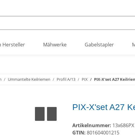
h Hersteller
Mähwerke
Gabelstapler
M
n
Ummantelte Keilriemen
Profil A/13
PIX
PIX-X'set A27 Keilrie
PIX-X'set A27 K
Artikelnummer:
13x686PX
GTIN:
801604001215