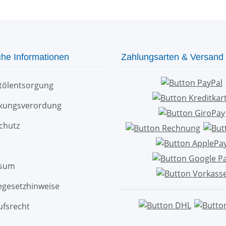
che Informationen
Zahlungsarten & Versand
ltölentsorgung
kungsverordung
chutz
ssum
egesetzhinweise
ufsrecht