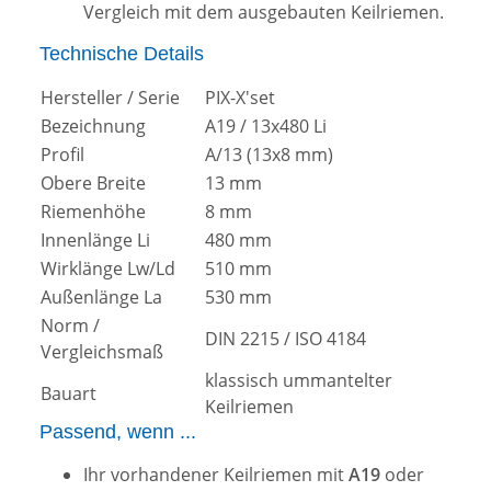
Vergleich mit dem ausgebauten Keilriemen.
Technische Details
Hersteller / Serie
PIX-X'set
Bezeichnung
A19 / 13x480 Li
Profil
A/13 (13x8 mm)
Obere Breite
13 mm
Riemenhöhe
8 mm
Innenlänge Li
480 mm
Wirklänge Lw/Ld
510 mm
Außenlänge La
530 mm
Norm /
DIN 2215 / ISO 4184
Vergleichsmaß
klassisch ummantelter
Bauart
Keilriemen
Passend, wenn ...
Ihr vorhandener Keilriemen mit
A19
oder