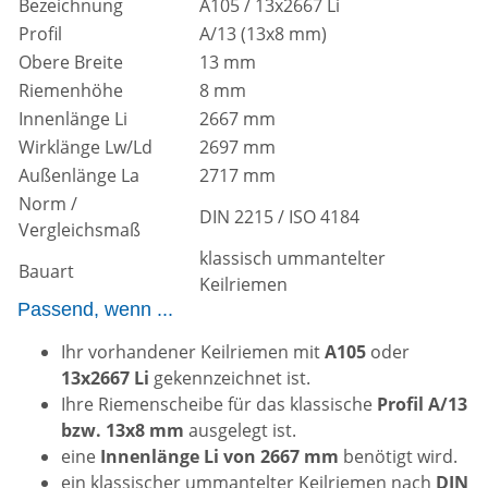
Bezeichnung
A105 / 13x2667 Li
Profil
A/13 (13x8 mm)
Obere Breite
13 mm
Riemenhöhe
8 mm
Innenlänge Li
2667 mm
Wirklänge Lw/Ld
2697 mm
Außenlänge La
2717 mm
Norm /
DIN 2215 / ISO 4184
Vergleichsmaß
klassisch ummantelter
Bauart
Keilriemen
Passend, wenn ...
Ihr vorhandener Keilriemen mit
A105
oder
13x2667 Li
gekennzeichnet ist.
Ihre Riemenscheibe für das klassische
Profil A/13
bzw. 13x8 mm
ausgelegt ist.
eine
Innenlänge Li von 2667 mm
benötigt wird.
ein klassischer ummantelter Keilriemen nach
DIN