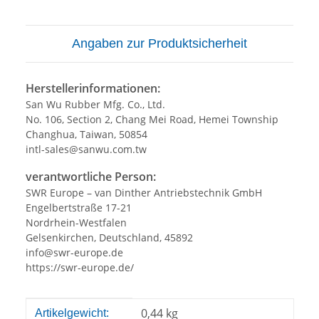
Angaben zur Produktsicherheit
Herstellerinformationen:
San Wu Rubber Mfg. Co., Ltd.
No. 106, Section 2, Chang Mei Road, Hemei Township
Changhua, Taiwan, 50854
intl-sales@sanwu.com.tw
verantwortliche Person:
SWR Europe – van Dinther Antriebstechnik GmbH
Engelbertstraße 17-21
Nordrhein-Westfalen
Gelsenkirchen, Deutschland, 45892
info@swr-europe.de
https://swr-europe.de/
Produkteigenschaft
Wert
0,44
kg
Artikelgewicht: