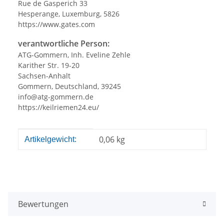
Rue de Gasperich 33
Hesperange, Luxemburg, 5826
https://www.gates.com
verantwortliche Person:
ATG-Gommern, Inh. Eveline Zehle
Karither Str. 19-20
Sachsen-Anhalt
Gommern, Deutschland, 39245
info@atg-gommern.de
https://keilriemen24.eu/
Produkteigenschaft
Wert
0,06
kg
Artikelgewicht:
Bewertungen