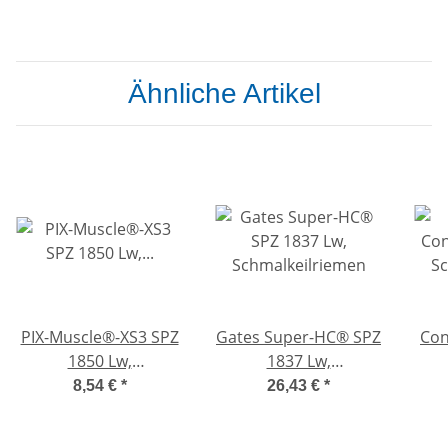
Ähnliche Artikel
PIX-Muscle®-XS3 SPZ
Gates Super-HC® SPZ
Con
1850 Lw,
1837 Lw,
Hochleistungs-
Schmalkeilriemen
Sc
8,54 €
*
26,43 €
*
Schmalkeilriemen