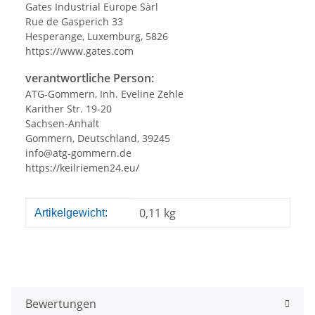
Gates Industrial Europe Sàrl
Rue de Gasperich 33
Hesperange, Luxemburg, 5826
https://www.gates.com
verantwortliche Person:
ATG-Gommern, Inh. Eveline Zehle
Karither Str. 19-20
Sachsen-Anhalt
Gommern, Deutschland, 39245
info@atg-gommern.de
https://keilriemen24.eu/
Produkteigenschaft
Wert
0,11
kg
Artikelgewicht:
Bewertungen