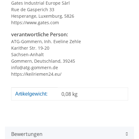
Gates Industrial Europe Sàrl
Rue de Gasperich 33
Hesperange, Luxemburg, 5826
https://www.gates.com
verantwortliche Person:
ATG-Gommern, Inh. Eveline Zehle
Karither Str. 19-20
Sachsen-Anhalt
Gommern, Deutschland, 39245
info@atg-gommern.de
https://keilriemen24.eu/
Produkteigenschaft
Wert
0,08
kg
Artikelgewicht:
Bewertungen