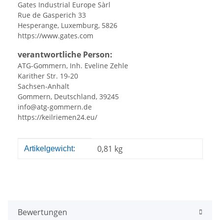
Gates Industrial Europe Sàrl
Rue de Gasperich 33
Hesperange, Luxemburg, 5826
https://www.gates.com
verantwortliche Person:
ATG-Gommern, Inh. Eveline Zehle
Karither Str. 19-20
Sachsen-Anhalt
Gommern, Deutschland, 39245
info@atg-gommern.de
https://keilriemen24.eu/
Produkteigenschaft
Wert
0,81
kg
Artikelgewicht:
Bewertungen