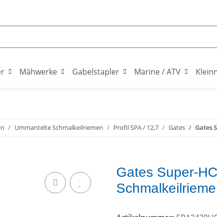
er
Mähwerke
Gabelstapler
Marine / ATV
Klein
en
Ummantelte Schmalkeilriemen
Profil SPA / 12,7
Gates
Gates 
Gates Super-HC
Schmalkeilriem