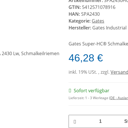
Artikelnummer:
SPA2430H
GTIN:
5412571078916
HAN:
SPA2430
Kategorie:
Gates
Hersteller:
Gates Industrial
Gates Super-HC® Schmalkei
46,28 €
inkl. 19% USt. , zzgl.
Versan
Sofort verfügbar
Lieferzeit:
1 - 3 Werktage
(DE - Ausla
S