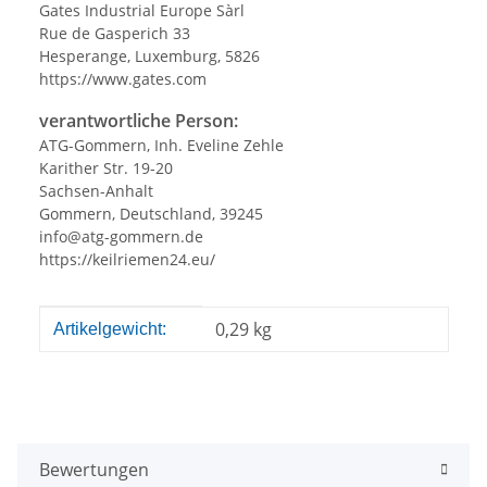
Gates Industrial Europe Sàrl
Rue de Gasperich 33
Hesperange, Luxemburg, 5826
https://www.gates.com
verantwortliche Person:
ATG-Gommern, Inh. Eveline Zehle
Karither Str. 19-20
Sachsen-Anhalt
Gommern, Deutschland, 39245
info@atg-gommern.de
https://keilriemen24.eu/
Produkteigenschaft
Wert
0,29
kg
Artikelgewicht:
Bewertungen