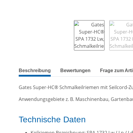
weitere Registerkarten anzeigen
Beschreibung
Bewertungen
Frage zum Arti
Gates Super-HC® Schmalkeilriemen mit Seilcord-
Anwendungsgebiete z. B. Maschinenbau, Gartenba
Technische Daten
Keilriemen Bezeichnung: SPA 1732 Lw / Lp / L