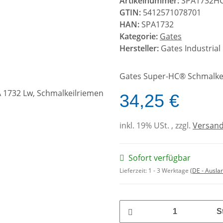
Artikelnummer:
SPA1732H
GTIN:
5412571078701
HAN:
SPA1732
Kategorie:
Gates
Hersteller:
Gates Industrial
Gates Super-HC® Schmalkei
34,25 €
inkl. 19% USt. , zzgl.
Versan
Sofort verfügbar
Lieferzeit:
1 - 3 Werktage
(DE - Ausla
S