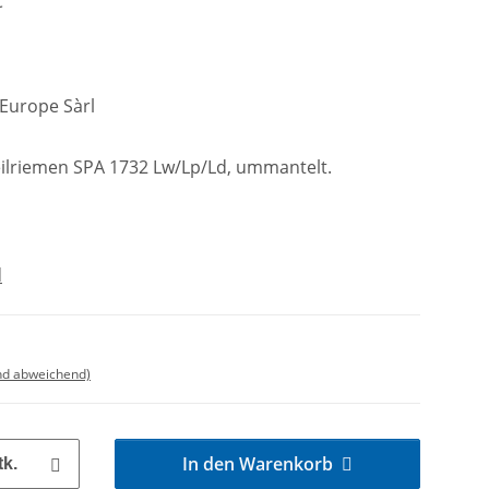
C
 Europe Sàrl
lriemen SPA 1732 Lw/Lp/Ld, ummantelt.
d
nd abweichend)
In den Warenkorb
tk.