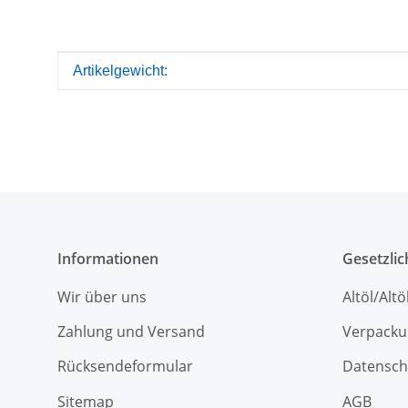
Produkteigenschaft
Wert
Artikelgewicht:
Informationen
Gesetzli
Wir über uns
Altöl/Alt
Zahlung und Versand
Verpacku
Rücksendeformular
Datensch
Sitemap
AGB