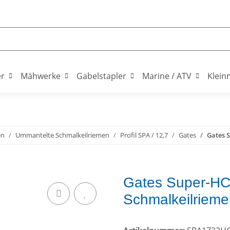
er
Mähwerke
Gabelstapler
Marine / ATV
Klein
en
Ummantelte Schmalkeilriemen
Profil SPA / 12,7
Gates
Gates 
Gates Super-HC
Schmalkeilriem