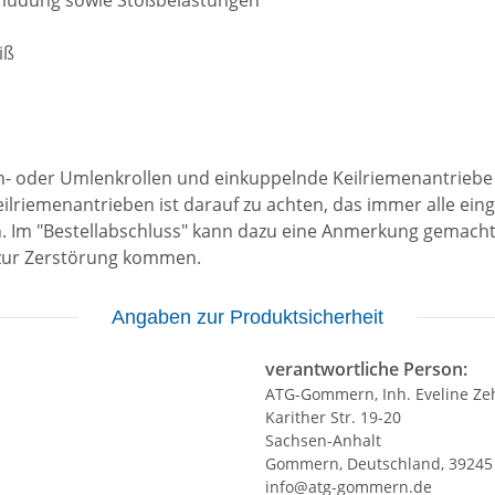
Ermüdung sowie Stoßbelastungen
iß
n- oder Umlenkrollen und einkuppelnde Keilriemenantriebe 
ilriemenantrieben ist darauf zu achten, das immer alle ei
 Im "Bestellabschluss" kann dazu eine Anmerkung gemacht 
 zur Zerstörung kommen.
Angaben zur Produktsicherheit
verantwortliche Person:
ATG-Gommern, Inh. Eveline Ze
Karither Str. 19-20
Sachsen-Anhalt
Gommern, Deutschland, 39245
info@atg-gommern.de