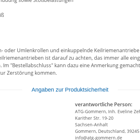
Ermüdung sowie Stoßbelastungen
iß
n- oder Umlenkrollen und einkuppelnde Keilriemenantriebe 
ilriemenantrieben ist darauf zu achten, das immer alle ei
 Im "Bestellabschluss" kann dazu eine Anmerkung gemacht 
 zur Zerstörung kommen.
Angaben zur Produktsicherheit
verantwortliche Person:
ATG-Gommern, Inh. Eveline Ze
Karither Str. 19-20
Sachsen-Anhalt
Gommern, Deutschland, 39245
info@atg-gommern.de