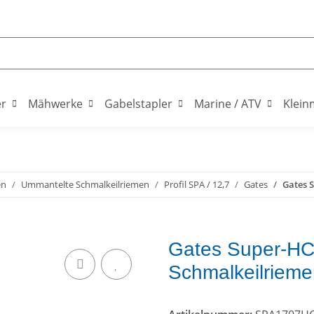
er
Mähwerke
Gabelstapler
Marine / ATV
Klein
en
Ummantelte Schmalkeilriemen
Profil SPA / 12,7
Gates
Gates 
Gates Super-HC
Schmalkeilriem