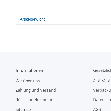
Produkteigenschaft
Wert
Artikelgewicht:
Informationen
Gesetzli
Wir über uns
Altöl/Alt
Zahlung und Versand
Verpacku
Rücksendeformular
Datensch
Sitemap
AGB