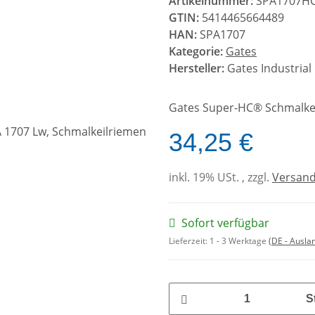
Artikelnummer:
SPA1707H
GTIN:
5414465664489
HAN:
SPA1707
Kategorie:
Gates
Hersteller:
Gates Industrial
Gates Super-HC® Schmalkei
34,25 €
inkl. 19% USt. , zzgl.
Versan
Sofort verfügbar
Lieferzeit:
1 - 3 Werktage
(DE - Ausla
S