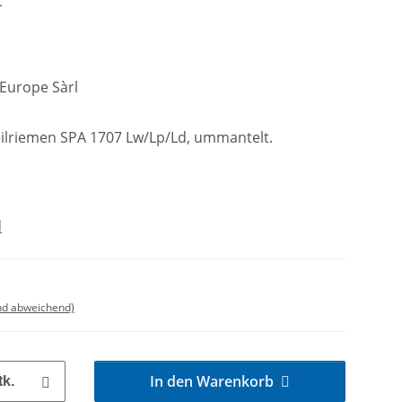
C
 Europe Sàrl
lriemen SPA 1707 Lw/Lp/Ld, ummantelt.
d
nd abweichend)
In den Warenkorb
tk.