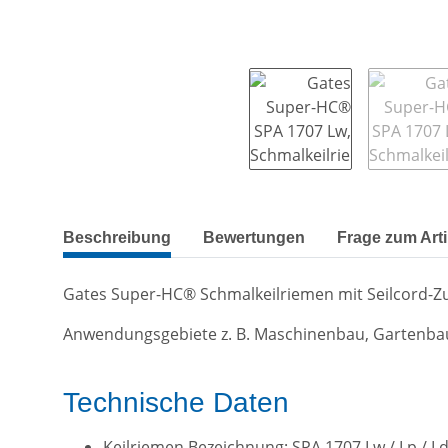
weitere Registerkarten anzeigen
Beschreibung
Bewertungen
Frage zum Arti
Gates Super-HC® Schmalkeilriemen mit Seilcord-
Anwendungsgebiete z. B. Maschinenbau, Gartenba
Technische Daten
Keilriemen Bezeichnung: SPA 1707 Lw / Lp / L