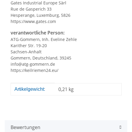
Gates Industrial Europe Sàrl
Rue de Gasperich 33
Hesperange, Luxemburg, 5826
https://www.gates.com
verantwortliche Person:
ATG-Gommern, Inh. Eveline Zehle
Karither Str. 19-20
Sachsen-Anhalt
Gommern, Deutschland, 39245
info@atg-gommern.de
https://keilriemen24.eu/
Produkteigenschaft
Wert
0,21
kg
Artikelgewicht:
Bewertungen