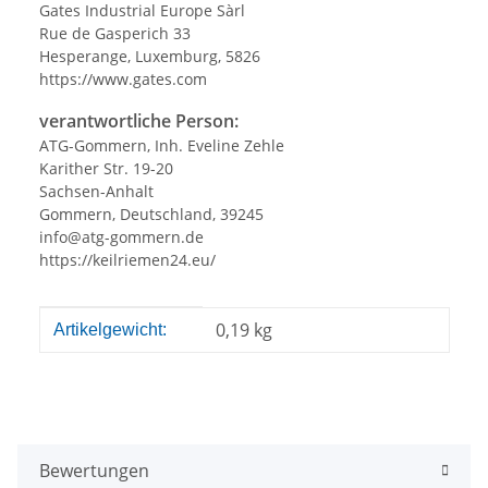
Gates Industrial Europe Sàrl
Rue de Gasperich 33
Hesperange, Luxemburg, 5826
https://www.gates.com
verantwortliche Person:
ATG-Gommern, Inh. Eveline Zehle
Karither Str. 19-20
Sachsen-Anhalt
Gommern, Deutschland, 39245
info@atg-gommern.de
https://keilriemen24.eu/
Produkteigenschaft
Wert
0,19
kg
Artikelgewicht:
Bewertungen