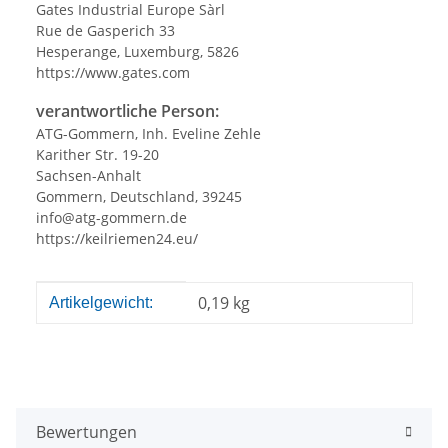
Gates Industrial Europe Sàrl
Rue de Gasperich 33
Hesperange, Luxemburg, 5826
https://www.gates.com
verantwortliche Person:
ATG-Gommern, Inh. Eveline Zehle
Karither Str. 19-20
Sachsen-Anhalt
Gommern, Deutschland, 39245
info@atg-gommern.de
https://keilriemen24.eu/
Produkteigenschaft
Wert
0,19
kg
Artikelgewicht:
Bewertungen