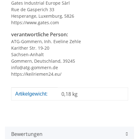
Gates Industrial Europe Sàrl
Rue de Gasperich 33
Hesperange, Luxemburg, 5826
https://www.gates.com
verantwortliche Person:
ATG-Gommern, Inh. Eveline Zehle
Karither Str. 19-20
Sachsen-Anhalt
Gommern, Deutschland, 39245
info@atg-gommern.de
https://keilriemen24.eu/
Produkteigenschaft
Wert
0,18
kg
Artikelgewicht:
Bewertungen