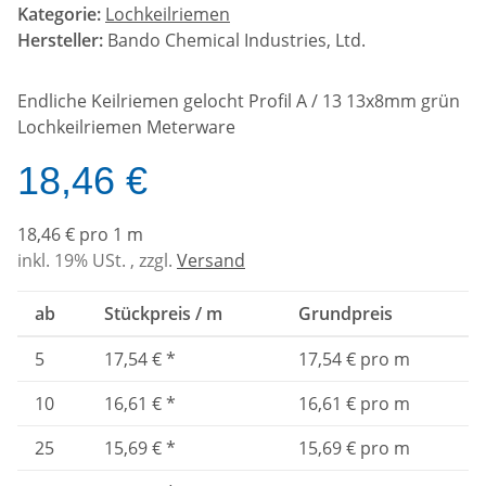
Kategorie:
Lochkeilriemen
Hersteller:
Bando Chemical Industries, Ltd.
Endliche Keilriemen gelocht Profil A / 13 13x8mm grün
Lochkeilriemen Meterware
18,46 €
18,46 € pro 1 m
inkl. 19% USt. , zzgl.
Versand
ab
Stückpreis / m
Grundpreis
5
17,54 €
*
17,54 € pro m
10
16,61 €
*
16,61 € pro m
25
15,69 €
*
15,69 € pro m