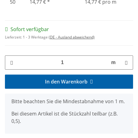
50
14,77 €
*
14,77 € pro m
Sofort verfügbar
Lieferzeit:
1 - 3 Werktage
(DE - Ausland abweichend)
m
In den Warenkorb
x
Bitte beachten Sie die Mindestabnahme von 1 m.
Bei diesem Artikel ist die Stückzahl teilbar (z.B.
0,5).