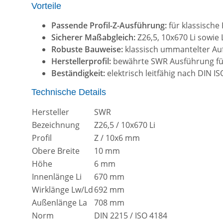
Vorteile
Passende Profil-Z-Ausführung:
für klassische
Sicherer Maßabgleich:
Z26,5, 10x670 Li sowie 
Robuste Bauweise:
klassisch ummantelter Auf
Herstellerprofil:
bewährte SWR Ausführung für 
Beständigkeit:
elektrisch leitfähig nach DIN 
Technische Details
Hersteller
SWR
Bezeichnung
Z26,5 / 10x670 Li
Profil
Z / 10x6 mm
Obere Breite
10 mm
Höhe
6 mm
Innenlänge Li
670 mm
Wirklänge Lw/Ld
692 mm
Außenlänge La
708 mm
Norm
DIN 2215 / ISO 4184