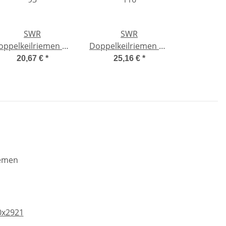
SWR
SWR
ppelkeilriemen AA
Doppelkeilriemen AA
93
116
20,67 €
*
25,16 €
*
0x2921