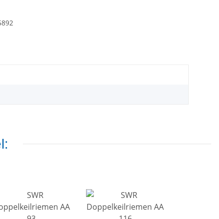
5892
l: