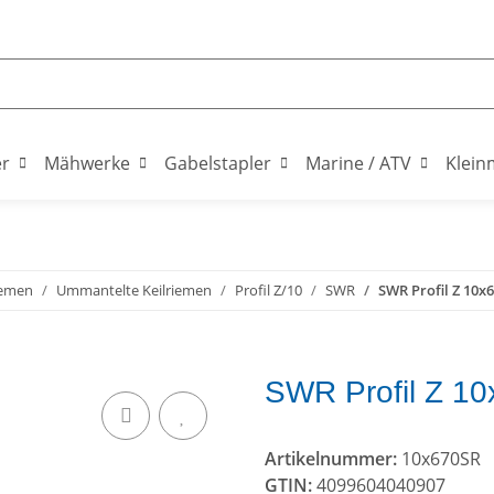
er
Mähwerke
Gabelstapler
Marine / ATV
Klein
iemen
Ummantelte Keilriemen
Profil Z/10
SWR
SWR Profil Z 10x6
SWR Profil Z 10
Artikelnummer:
10x670SR
GTIN:
4099604040907