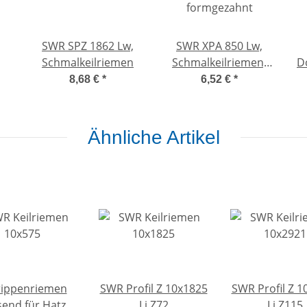
SWR SPZ 1862 Lw,
SWR XPA 850 Lw,
Schmalkeilriemen
Schmalkeilriemen,
Do
flankenoffen,
8,68 €
*
6,52 €
*
formgezahnt
Ähnliche Artikel
rippenriemen
SWR Profil Z 10x1825
SWR Profil Z 1
end für Hatz
Li Z72
Li Z115