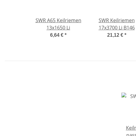
SWR A65 Keilriemen
SWR Keilriemen
13x1650 Li
17x3700 Li B146
6,64 €
*
21,12 €
*
Keil
pass