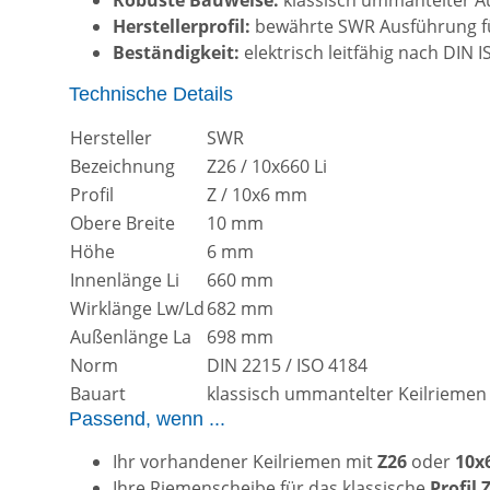
Herstellerprofil:
bewährte SWR Ausführung für
Beständigkeit:
elektrisch leitfähig nach DIN
Technische Details
Hersteller
SWR
Bezeichnung
Z26 / 10x660 Li
Profil
Z / 10x6 mm
Obere Breite
10 mm
Höhe
6 mm
Innenlänge Li
660 mm
Wirklänge Lw/Ld
682 mm
Außenlänge La
698 mm
Norm
DIN 2215 / ISO 4184
Bauart
klassisch ummantelter Keilriemen
Passend, wenn ...
Ihr vorhandener Keilriemen mit
Z26
oder
10x6
Ihre Riemenscheibe für das klassische
Profil