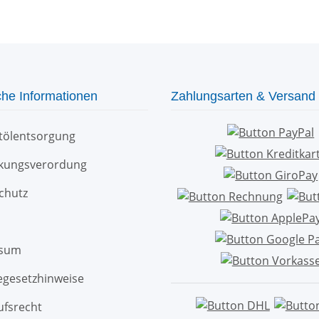
che Informationen
Zahlungsarten & Versand
ltölentsorgung
kungsverordung
chutz
ssum
egesetzhinweise
ufsrecht