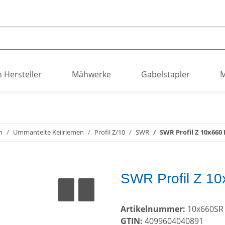
h Hersteller
Mähwerke
Gabelstapler
M
n
Ummantelte Keilriemen
Profil Z/10
SWR
SWR Profil Z 10x660 
SWR Profil Z 10
Artikelnummer:
10x660SR
GTIN:
4099604040891