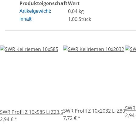
Produkteigenschaft
Wert
0,04
kg
Artikelgewicht:
1,00 Stück
Inhalt:
SWR 
SWR Profil Z 10x2032 Li Z80
SWR Profil Z 10x585 Li Z23,5
2,94
7,72 €
*
2,94 €
*