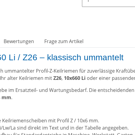
Bewertungen
Frage zum Artikel
0 Li / Z26 – klassisch ummantelt
sch ummantelter Profil-Z-Keilriemen für zuverlässige Kraf
Ihr alter Keilriemen mit
Z26
,
10x660 Li
oder einer passenden
be im Ersatzteil- und Wartungsbedarf. Die entscheidenden
98 mm
.
e Keilriemenscheiben mit Profil Z / 10x6 mm.
i/Lw/La sind direkt im Text und in der Tabelle angegeben.
fbau für Standardantriebe in Maschine, Werkstatt, Garten-