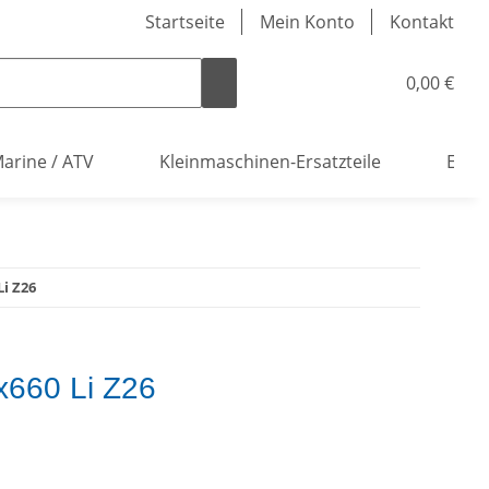
Startseite
Mein Konto
Kontakt
0,00 €
arine / ATV
Kleinmaschinen-Ersatzteile
Elekt
Li Z26
x660 Li Z26