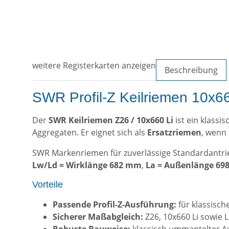
weitere Registerkarten anzeigen
Beschreibung
SWR Profil-Z Keilriemen 10x66
Der
SWR Keilriemen Z26 / 10x660 Li
ist ein klassi
Aggregaten. Er eignet sich als
Ersatzriemen
, wenn 
SWR Markenriemen für zuverlässige Standardantrie
Lw/Ld = Wirklänge 682 mm
,
La = Außenlänge 6
Vorteile
Passende Profil-Z-Ausführung:
für klassisch
Sicherer Maßabgleich:
Z26, 10x660 Li sowie L
Robuste Bauweise:
klassisch ummantelter Au