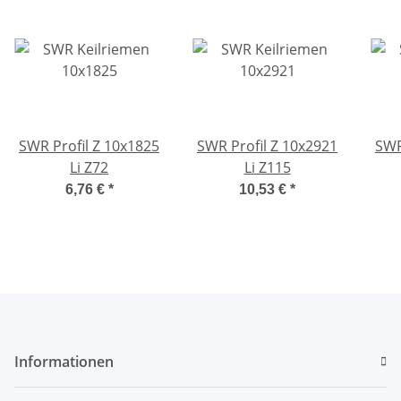
SWR Profil Z 10x1825
SWR Profil Z 10x2921
SWR
Li Z72
Li Z115
6,76 €
*
10,53 €
*
Informationen