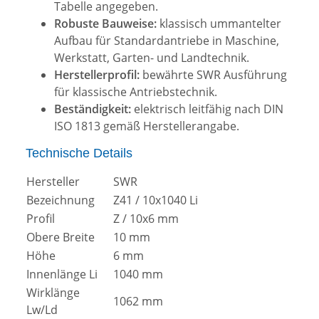
Tabelle angegeben.
Robuste Bauweise:
klassisch ummantelter
Aufbau für Standardantriebe in Maschine,
Werkstatt, Garten- und Landtechnik.
Herstellerprofil:
bewährte SWR Ausführung
für klassische Antriebstechnik.
Beständigkeit:
elektrisch leitfähig nach DIN
ISO 1813 gemäß Herstellerangabe.
Technische Details
Hersteller
SWR
Bezeichnung
Z41 / 10x1040 Li
Profil
Z / 10x6 mm
Obere Breite
10 mm
Höhe
6 mm
Innenlänge Li
1040 mm
Wirklänge
1062 mm
Lw/Ld